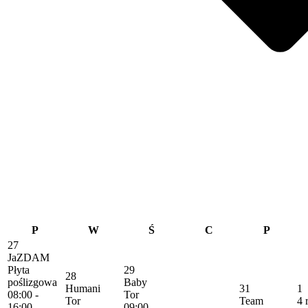
P
W
Ś
C
P
27
JaZDAM
Płyta
29
28
poślizgowa
Baby
Humani
31
1
08:00 -
Tor
Tor
Team
4 
16:00
09:00 -