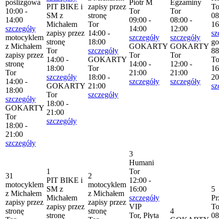
poślizgowa
Piotr M
Egzaminy
PIT BIKE i
zapisy przez
To
10:00 -
Tor
Tor
SM z
stronę
08
14:00
09:00 -
08:00 -
Michałem
Tor
16
szczegóły
14:00
12:00
zapisy przez
14:00 -
sz
motocyklem
szczegóły
szczegóły
stronę
18:00
go
z Michałem
GOKARTY
GOKARTY
Tor
szczegóły
88
zapisy przez
Tor
Tor
14:00 -
GOKARTY
To
stronę
14:00 -
12:00 -
18:00
Tor
16
Tor
21:00
21:00
szczegóły
18:00 -
20
14:00 -
szczegóły
szczegóły
GOKARTY
21:00
sz
18:00
Tor
szczegóły
szczegóły
18:00 -
GOKARTY
21:00
Tor
szczegóły
18:00 -
21:00
szczegóły
3
Humani
1
Tor
31
2
PIT BIKE i
12:00 -
motocyklem
motocyklem
SM z
16:00
5
z Michałem
z Michałem
Michałem
szczegóły
Pr
zapisy przez
zapisy przez
zapisy przez
VIP
To
stronę
stronę
4
stronę
Tor, Płyta
08