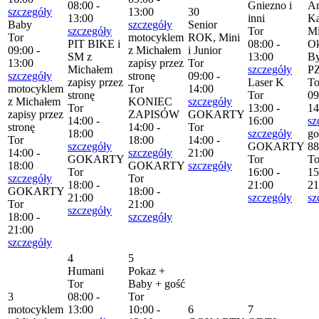
08:00 -
Gniezno i
Am
szczegóły
13:00
30
13:00
inni
Ka
Baby
szczegóły
Senior
szczegóły
Tor
Mi
Tor
motocyklem
ROK, Mini
PIT BIKE i
08:00 -
Ok
09:00 -
z Michałem
i Junior
SM z
13:00
By
13:00
zapisy przez
Tor
Michałem
szczegóły
P
szczegóły
stronę
09:00 -
zapisy przez
Laser K
To
motocyklem
Tor
14:00
stronę
Tor
09
z Michałem
KONIEC
szczegóły
Tor
13:00 -
14
zapisy przez
ZAPISÓW
GOKARTY
14:00 -
16:00
sz
stronę
14:00 -
Tor
18:00
szczegóły
go
Tor
18:00
14:00 -
szczegóły
GOKARTY
88
14:00 -
szczegóły
21:00
GOKARTY
Tor
To
18:00
GOKARTY
szczegóły
Tor
16:00 -
15
szczegóły
Tor
18:00 -
21:00
21
GOKARTY
18:00 -
21:00
szczegóły
sz
Tor
21:00
szczegóły
18:00 -
szczegóły
21:00
szczegóły
4
5
Humani
Pokaz +
Tor
Baby + gość
3
08:00 -
Tor
motocyklem
13:00
10:00 -
6
7