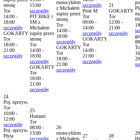
motocyklem
po
stronę
15:00
szczegóły
21
z Michałem
Pl
Tor
szczegóły
Piotr M
GOKARTY
zapisy przez
m
14:00 -
PIT BIKE i
Tor
Tor
stronę
06
18:00
SM z
09:00 -
12:00 -
Tor
18
szczegóły
Michałem
14:00
21:00
14:00 -
sz
GOKARTY
zapisy przez
szczegóły
szczegóły
18:00
go
Tor
stronę
GOKARTY
szczegóły
88
18:00 -
Tor
Tor
GOKARTY
To
21:00
14:00 -
14:00 -
Tor
16
szczegóły
18:00
21:00
18:00 -
20
szczegóły
szczegóły
21:00
sz
GOKARTY
szczegóły
Tor
18:00 -
21:00
szczegóły
24
Poj. uprzyw.
Tor
25
10:00 -
Humani
12:00
Tor
szczegóły
08:00 -
26
Poj. uprzyw.
13:00
motocyklem
29
Płyta
27
28
szczegóły
z Michałem
H