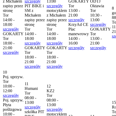
z Michałem
szczegóły
13:00
GOKARTY
ODTJ
zapisy przez
PIT BIKE i
szczegóły
Tor
Oktawia
8
stronę
SM z
motocyklem
13:00 -
Tor
go
Tor
Michałem
z Michałem
21:00
10:30 -
88
14:00 -
zapisy przez
zapisy przez
szczegóły
13:00
To
18:00
stronę
stronę
KrzyAd CE
szczegóły
11
szczegóły
Tor
Tor
Plac
GOKARTY
21
GOKARTY
14:00 -
14:00 -
manewrowy
Tor
sz
Tor
18:00
18:00
14:00 -
13:00 -
18:00 -
szczegóły
szczegóły
16:00
21:00
21:00
GOKARTY
GOKARTY
szczegóły
szczegóły
szczegóły
Tor
Tor
18:00 -
18:00 -
21:00
21:00
szczegóły
szczegóły
10
Poj. uprzyw.
Tor
11
10:00 -
12
Humani
12:00
KZ2
Tor
szczegóły
Tor
08:00 -
Poj. uprzyw.
08:00 -
13:00
15
Płyta
13:00
szczegóły
R
poślizgowa
szczegóły
szkółka PIT
To
10:00 -
motocyklem