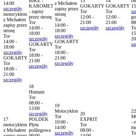
BIKE -
13
14
08
14:00
z Michałem
KAROMET
GOKARTY
GOKARTY
15
szczegóły
zapisy przez
- zapisy
Tor
Tor
sz
motocyklem
stronę
przez stronę
12:00 -
12:00 -
go
z Michałem
Tor
Tor
21:00
21:00
88
zapisy przez
14:00 -
14:00 -
szczegóły
szczegóły
To
stronę
18:00
18:00
15
Tor
szczegóły
szczegóły
20
14:00 -
GOKARTY
GOKARTY
sz
18:00
Tor
Tor
szczegóły
18:00 -
18:00 -
GOKARTY
21:00
21:00
Tor
szczegóły
szczegóły
18:00 -
21:00
szczegóły
18
Humani
Tor
08:00 -
19
13:00
Motocyklon
22
szczegóły
20
Tor
M
17
POLDEK
EXPRIT
10:00 -
- 
motocyklem
Płyta
Tor
14:00
mo
z Michałem
poślizgowa
08:00 -
szczegóły
To
zapisy przez
09:00 -
14:00