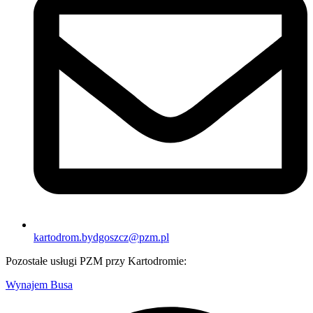
kartodrom.bydgoszcz@pzm.pl
Pozostałe usługi PZM przy Kartodromie:
Wynajem Busa