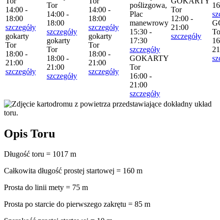
Tor
Tor
GOKARTY
Tor
poślizgowa,
16
14:00 -
14:00 -
Tor
14:00 -
Plac
sz
18:00
18:00
12:00 -
18:00
manewrowy
G
szczegóły
szczegóły
21:00
szczegóły
15:30 -
To
gokarty
gokarty
szczegóły
gokarty
17:30
16
Tor
Tor
Tor
szczegóły
21
18:00 -
18:00 -
18:00 -
GOKARTY
sz
21:00
21:00
21:00
Tor
szczegóły
szczegóły
szczegóły
16:00 -
21:00
szczegóły
Opis Toru
Długość toru = 1017 m
Całkowita długość prostej startowej = 160 m
Prosta do linii mety = 75 m
Prosta po starcie do pierwszego zakrętu = 85 m