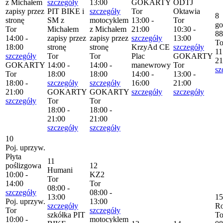
z Michałem
szczegóły
13:00
GOKARTY
ODTJ
zapisy przez
PIT BIKE i
szczegóły
Tor
Oktawia
8
stronę
SM z
motocyklem
13:00 -
Tor
go
Tor
Michałem
z Michałem
21:00
10:30 -
88
14:00 -
zapisy przez
zapisy przez
szczegóły
13:00
To
18:00
stronę
stronę
KrzyAd CE
szczegóły
11
szczegóły
Tor
Tor
Plac
GOKARTY
21
GOKARTY
14:00 -
14:00 -
manewrowy
Tor
sz
Tor
18:00
18:00
14:00 -
13:00 -
18:00 -
szczegóły
szczegóły
16:00
21:00
21:00
GOKARTY
GOKARTY
szczegóły
szczegóły
szczegóły
Tor
Tor
18:00 -
18:00 -
21:00
21:00
szczegóły
szczegóły
10
Poj. uprzyw.
Płyta
11
poślizgowa
12
Humani
10:00 -
KZ2
Tor
14:00
Tor
08:00 -
szczegóły
08:00 -
13:00
15
Poj. uprzyw.
13:00
szczegóły
R
Tor
szczegóły
szkółka PIT
To
10:00 -
motocyklem