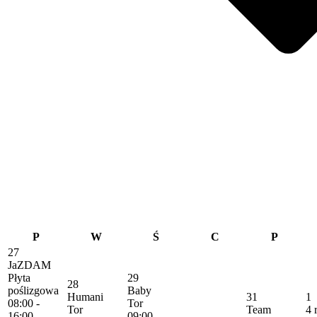
P
W
Ś
C
P
27
JaZDAM
Płyta
29
28
poślizgowa
Baby
Humani
31
1
08:00 -
Tor
Tor
Team
4 
16:00
09:00 -