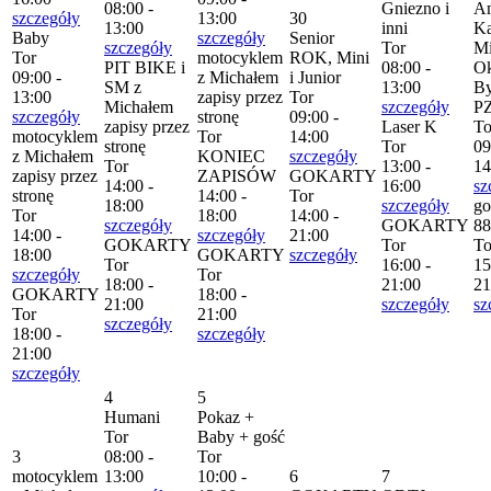
08:00 -
Gniezno i
Am
szczegóły
13:00
30
13:00
inni
Ka
Baby
szczegóły
Senior
szczegóły
Tor
Mi
Tor
motocyklem
ROK, Mini
PIT BIKE i
08:00 -
Ok
09:00 -
z Michałem
i Junior
SM z
13:00
By
13:00
zapisy przez
Tor
Michałem
szczegóły
P
szczegóły
stronę
09:00 -
zapisy przez
Laser K
To
motocyklem
Tor
14:00
stronę
Tor
09
z Michałem
KONIEC
szczegóły
Tor
13:00 -
14
zapisy przez
ZAPISÓW
GOKARTY
14:00 -
16:00
sz
stronę
14:00 -
Tor
18:00
szczegóły
go
Tor
18:00
14:00 -
szczegóły
GOKARTY
88
14:00 -
szczegóły
21:00
GOKARTY
Tor
To
18:00
GOKARTY
szczegóły
Tor
16:00 -
15
szczegóły
Tor
18:00 -
21:00
21
GOKARTY
18:00 -
21:00
szczegóły
sz
Tor
21:00
szczegóły
18:00 -
szczegóły
21:00
szczegóły
4
5
Humani
Pokaz +
Tor
Baby + gość
3
08:00 -
Tor
motocyklem
13:00
10:00 -
6
7