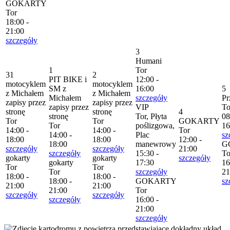
GOKARTY
Tor
18:00 -
21:00
szczegóły
3
Humani
1
Tor
31
2
PIT BIKE i
12:00 -
motocyklem
motocyklem
SM z
16:00
5
z Michałem
z Michałem
Michałem
szczegóły
Pr
zapisy przez
zapisy przez
zapisy przez
VIP
To
stronę
stronę
4
stronę
Tor, Płyta
08
Tor
Tor
GOKARTY
Tor
poślizgowa,
16
14:00 -
14:00 -
Tor
14:00 -
Plac
sz
18:00
18:00
12:00 -
18:00
manewrowy
G
szczegóły
szczegóły
21:00
szczegóły
15:30 -
To
gokarty
gokarty
szczegóły
gokarty
17:30
16
Tor
Tor
Tor
szczegóły
21
18:00 -
18:00 -
18:00 -
GOKARTY
sz
21:00
21:00
21:00
Tor
szczegóły
szczegóły
szczegóły
16:00 -
21:00
szczegóły