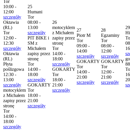
Tor
10:00 -
25
12:00
Humani
szczegóły
Tor
Oktawia
08:00 -
26
(RL)
13:00
motocyklem
29
27
28
Tor
szczegóły
z Michałem
H
Piotr M
Egzaminy
12:00 -
PIT BIKE i
zapisy przez
To
Tor
Tor
12:30
SM z
stronę
08
09:00 -
08:00 -
szczegóły
Michałem
Tor
16
14:00
12:00
Oktawia
zapisy przez
14:00 -
sz
szczegóły
szczegóły
(RL)
stronę
18:00
go
GOKARTY
GOKARTY
Płyta
Tor
szczegóły
88
Tor
Tor
poślizgowa
14:00 -
GOKARTY
To
14:00 -
12:00 -
12:30 -
18:00
Tor
16
21:00
21:00
13:00
szczegóły
18:00 -
20
szczegóły
szczegóły
szczegóły
GOKARTY
21:00
sz
motocyklem
Tor
szczegóły
z Michałem
18:00 -
zapisy przez
21:00
stronę
szczegóły
Tor
14:00 -
18:00
szczegóły