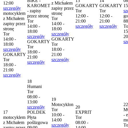
BIKE -
13
14
08
12:00
z Michałem
KAROMET
GOKARTY
GOKARTY
15
szczegóły
zapisy przez
- zapisy
Tor
Tor
sz
motocyklem
stronę
przez stronę
12:00 -
12:00 -
go
z Michałem
Tor
Tor
21:00
21:00
88
zapisy przez
14:00 -
14:00 -
szczegóły
szczegóły
To
stronę
18:00
18:00
15
Tor
szczegóły
szczegóły
20
14:00 -
GOKARTY
GOKARTY
sz
18:00
Tor
Tor
szczegóły
18:00 -
18:00 -
GOKARTY
21:00
21:00
Tor
szczegóły
szczegóły
18:00 -
21:00
szczegóły
18
Humani
Tor
08:00 -
19
13:00
Motocyklon
22
szczegóły
20
Tor
M
17
POLDEK
EXPRIT
10:00 -
- 
motocyklem
Płyta
Tor
14:00
mo
z Michałem
poślizgowa
08:00 -
szczegóły
To
zapisy przez
09:00 -
14:00