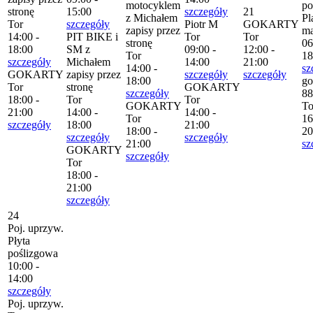
motocyklem
po
stronę
15:00
szczegóły
21
z Michałem
Pl
Tor
szczegóły
Piotr M
GOKARTY
zapisy przez
m
14:00 -
PIT BIKE i
Tor
Tor
stronę
06
18:00
SM z
09:00 -
12:00 -
Tor
18
szczegóły
Michałem
14:00
21:00
14:00 -
sz
GOKARTY
zapisy przez
szczegóły
szczegóły
18:00
go
Tor
stronę
GOKARTY
szczegóły
88
18:00 -
Tor
Tor
GOKARTY
To
21:00
14:00 -
14:00 -
Tor
16
szczegóły
18:00
21:00
18:00 -
20
szczegóły
szczegóły
21:00
sz
GOKARTY
szczegóły
Tor
18:00 -
21:00
szczegóły
24
Poj. uprzyw.
Płyta
poślizgowa
10:00 -
14:00
szczegóły
Poj. uprzyw.