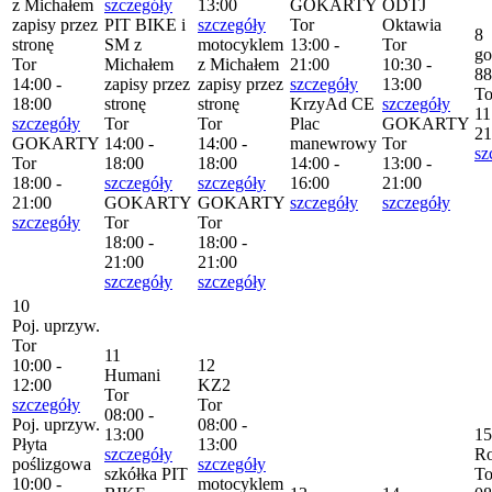
z Michałem
szczegóły
13:00
GOKARTY
ODTJ
zapisy przez
PIT BIKE i
szczegóły
Tor
Oktawia
8
stronę
SM z
motocyklem
13:00 -
Tor
go
Tor
Michałem
z Michałem
21:00
10:30 -
88
14:00 -
zapisy przez
zapisy przez
szczegóły
13:00
To
18:00
stronę
stronę
KrzyAd CE
szczegóły
11
szczegóły
Tor
Tor
Plac
GOKARTY
21
GOKARTY
14:00 -
14:00 -
manewrowy
Tor
sz
Tor
18:00
18:00
14:00 -
13:00 -
18:00 -
szczegóły
szczegóły
16:00
21:00
21:00
GOKARTY
GOKARTY
szczegóły
szczegóły
szczegóły
Tor
Tor
18:00 -
18:00 -
21:00
21:00
szczegóły
szczegóły
10
Poj. uprzyw.
Tor
11
10:00 -
12
Humani
12:00
KZ2
Tor
szczegóły
Tor
08:00 -
Poj. uprzyw.
08:00 -
13:00
15
Płyta
13:00
szczegóły
R
poślizgowa
szczegóły
szkółka PIT
To
10:00 -
motocyklem