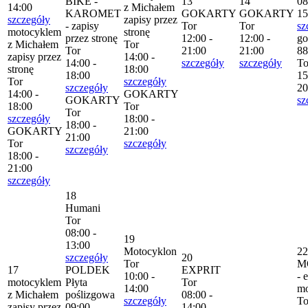
BIKE -
13
14
08
14:00
z Michałem
KAROMET
GOKARTY
GOKARTY
15
szczegóły
zapisy przez
- zapisy
Tor
Tor
sz
motocyklem
stronę
przez stronę
12:00 -
12:00 -
go
z Michałem
Tor
Tor
21:00
21:00
88
zapisy przez
14:00 -
14:00 -
szczegóły
szczegóły
To
stronę
18:00
18:00
15
Tor
szczegóły
szczegóły
20
14:00 -
GOKARTY
GOKARTY
sz
18:00
Tor
Tor
szczegóły
18:00 -
18:00 -
GOKARTY
21:00
21:00
Tor
szczegóły
szczegóły
18:00 -
21:00
szczegóły
18
Humani
Tor
08:00 -
19
13:00
Motocyklon
22
szczegóły
20
Tor
M
17
POLDEK
EXPRIT
10:00 -
- 
motocyklem
Płyta
Tor
14:00
mo
z Michałem
poślizgowa
08:00 -
szczegóły
To
zapisy przez
09:00 -
14:00