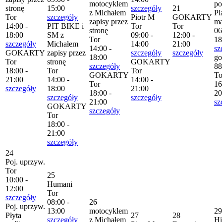
motocyklem
po
stronę
15:00
szczegóły
21
z Michałem
Pl
Tor
szczegóły
Piotr M
GOKARTY
zapisy przez
m
14:00 -
PIT BIKE i
Tor
Tor
stronę
06
18:00
SM z
09:00 -
12:00 -
Tor
18
szczegóły
Michałem
14:00
21:00
14:00 -
sz
GOKARTY
zapisy przez
szczegóły
szczegóły
18:00
go
Tor
stronę
GOKARTY
szczegóły
88
18:00 -
Tor
Tor
GOKARTY
To
21:00
14:00 -
14:00 -
Tor
16
szczegóły
18:00
21:00
18:00 -
20
szczegóły
szczegóły
21:00
sz
GOKARTY
szczegóły
Tor
18:00 -
21:00
szczegóły
24
Poj. uprzyw.
Tor
25
10:00 -
Humani
12:00
Tor
szczegóły
08:00 -
26
Poj. uprzyw.
13:00
motocyklem
29
Płyta
27
28
szczegóły
z Michałem
H