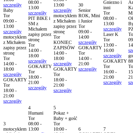
08:00 -
Gniezno i
Am
szczegóły
13:00
30
13:00
inni
Ka
Baby
szczegóły
Senior
szczegóły
Tor
Mi
Tor
motocyklem
ROK, Mini
PIT BIKE i
08:00 -
Ok
09:00 -
z Michałem
i Junior
SM z
13:00
By
13:00
zapisy przez
Tor
Michałem
szczegóły
P
szczegóły
stronę
09:00 -
zapisy przez
Laser K
To
motocyklem
Tor
14:00
stronę
Tor
09
z Michałem
KONIEC
szczegóły
Tor
13:00 -
14
zapisy przez
ZAPISÓW
GOKARTY
14:00 -
16:00
sz
stronę
14:00 -
Tor
18:00
szczegóły
go
Tor
18:00
14:00 -
szczegóły
GOKARTY
88
14:00 -
szczegóły
21:00
GOKARTY
Tor
To
18:00
GOKARTY
szczegóły
Tor
16:00 -
15
szczegóły
Tor
18:00 -
21:00
21
GOKARTY
18:00 -
21:00
szczegóły
sz
Tor
21:00
szczegóły
18:00 -
szczegóły
21:00
szczegóły
4
5
Humani
Pokaz +
Tor
Baby + gość
3
08:00 -
Tor
motocyklem
13:00
10:00 -
6
7