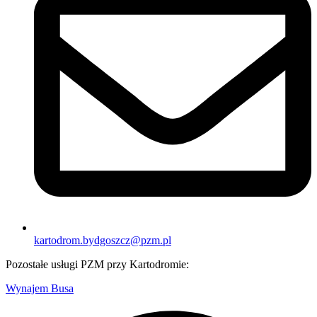
kartodrom.bydgoszcz@pzm.pl
Pozostałe usługi PZM przy Kartodromie:
Wynajem Busa