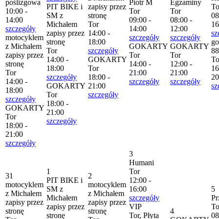
poślizgowa
Piotr M
Egzaminy
PIT BIKE i
zapisy przez
To
10:00 -
Tor
Tor
SM z
stronę
08
14:00
09:00 -
08:00 -
Michałem
Tor
16
szczegóły
14:00
12:00
zapisy przez
14:00 -
sz
motocyklem
szczegóły
szczegóły
stronę
18:00
go
z Michałem
GOKARTY
GOKARTY
Tor
szczegóły
88
zapisy przez
Tor
Tor
14:00 -
GOKARTY
To
stronę
14:00 -
12:00 -
18:00
Tor
16
Tor
21:00
21:00
szczegóły
18:00 -
20
14:00 -
szczegóły
szczegóły
GOKARTY
21:00
sz
18:00
Tor
szczegóły
szczegóły
18:00 -
GOKARTY
21:00
Tor
szczegóły
18:00 -
21:00
szczegóły
3
Humani
1
Tor
31
2
PIT BIKE i
12:00 -
motocyklem
motocyklem
SM z
16:00
5
z Michałem
z Michałem
Michałem
szczegóły
Pr
zapisy przez
zapisy przez
zapisy przez
VIP
To
stronę
stronę
4
stronę
Tor, Płyta
08