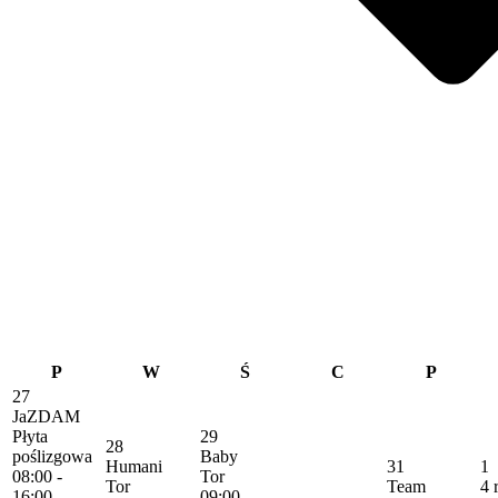
P
W
Ś
C
P
27
JaZDAM
Płyta
29
28
poślizgowa
Baby
Humani
31
1
08:00 -
Tor
Tor
Team
4 
16:00
09:00 -