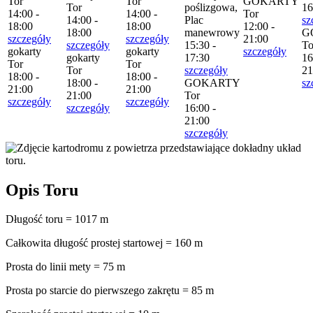
Tor
Tor
GOKARTY
Tor
poślizgowa,
16
14:00 -
14:00 -
Tor
14:00 -
Plac
sz
18:00
18:00
12:00 -
18:00
manewrowy
G
szczegóły
szczegóły
21:00
szczegóły
15:30 -
To
gokarty
gokarty
szczegóły
gokarty
17:30
16
Tor
Tor
Tor
szczegóły
21
18:00 -
18:00 -
18:00 -
GOKARTY
sz
21:00
21:00
21:00
Tor
szczegóły
szczegóły
szczegóły
16:00 -
21:00
szczegóły
Opis Toru
Długość toru = 1017 m
Całkowita długość prostej startowej = 160 m
Prosta do linii mety = 75 m
Prosta po starcie do pierwszego zakrętu = 85 m