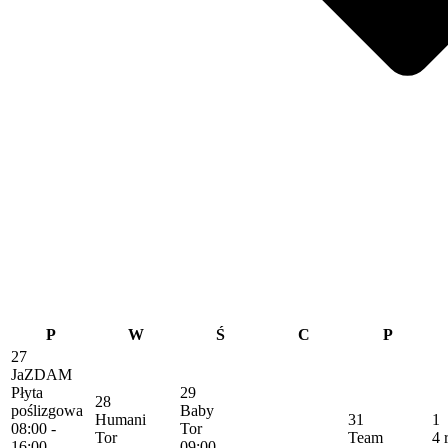
P
W
Ś
C
P
27
JaZDAM
Płyta
29
28
poślizgowa
Baby
Humani
31
1
08:00 -
Tor
Tor
Team
4 
16:00
09:00 -