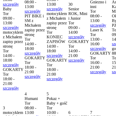
08:00 -
Gniezno i
Am
szczegóły
13:00
30
13:00
inni
Ka
Baby
szczegóły
Senior
szczegóły
Tor
Mi
Tor
motocyklem
ROK, Mini
PIT BIKE i
08:00 -
Ok
09:00 -
z Michałem
i Junior
SM z
13:00
By
13:00
zapisy przez
Tor
Michałem
szczegóły
P
szczegóły
stronę
09:00 -
zapisy przez
Laser K
To
motocyklem
Tor
14:00
stronę
Tor
09
z Michałem
KONIEC
szczegóły
Tor
13:00 -
14
zapisy przez
ZAPISÓW
GOKARTY
14:00 -
16:00
sz
stronę
14:00 -
Tor
18:00
szczegóły
go
Tor
18:00
14:00 -
szczegóły
GOKARTY
88
14:00 -
szczegóły
21:00
GOKARTY
Tor
To
18:00
GOKARTY
szczegóły
Tor
16:00 -
15
szczegóły
Tor
18:00 -
21:00
21
GOKARTY
18:00 -
21:00
szczegóły
sz
Tor
21:00
szczegóły
18:00 -
szczegóły
21:00
szczegóły
4
5
Humani
Pokaz +
Tor
Baby + gość
3
08:00 -
Tor
motocyklem
13:00
10:00 -
6
7