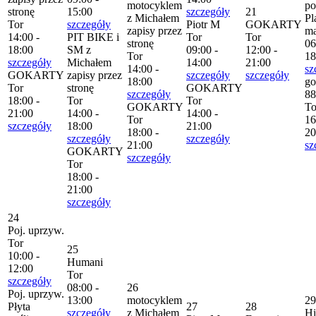
motocyklem
po
stronę
15:00
szczegóły
21
z Michałem
Pl
Tor
szczegóły
Piotr M
GOKARTY
zapisy przez
m
14:00 -
PIT BIKE i
Tor
Tor
stronę
06
18:00
SM z
09:00 -
12:00 -
Tor
18
szczegóły
Michałem
14:00
21:00
14:00 -
sz
GOKARTY
zapisy przez
szczegóły
szczegóły
18:00
go
Tor
stronę
GOKARTY
szczegóły
88
18:00 -
Tor
Tor
GOKARTY
To
21:00
14:00 -
14:00 -
Tor
16
szczegóły
18:00
21:00
18:00 -
20
szczegóły
szczegóły
21:00
sz
GOKARTY
szczegóły
Tor
18:00 -
21:00
szczegóły
24
Poj. uprzyw.
Tor
25
10:00 -
Humani
12:00
Tor
szczegóły
08:00 -
26
Poj. uprzyw.
13:00
motocyklem
29
Płyta
27
28
szczegóły
z Michałem
H