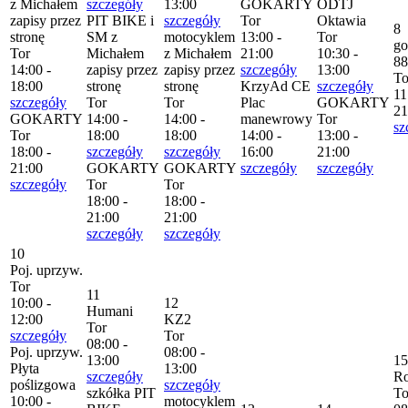
z Michałem
szczegóły
13:00
GOKARTY
ODTJ
zapisy przez
PIT BIKE i
szczegóły
Tor
Oktawia
8
stronę
SM z
motocyklem
13:00 -
Tor
go
Tor
Michałem
z Michałem
21:00
10:30 -
88
14:00 -
zapisy przez
zapisy przez
szczegóły
13:00
To
18:00
stronę
stronę
KrzyAd CE
szczegóły
11
szczegóły
Tor
Tor
Plac
GOKARTY
21
GOKARTY
14:00 -
14:00 -
manewrowy
Tor
sz
Tor
18:00
18:00
14:00 -
13:00 -
18:00 -
szczegóły
szczegóły
16:00
21:00
21:00
GOKARTY
GOKARTY
szczegóły
szczegóły
szczegóły
Tor
Tor
18:00 -
18:00 -
21:00
21:00
szczegóły
szczegóły
10
Poj. uprzyw.
Tor
11
10:00 -
12
Humani
12:00
KZ2
Tor
szczegóły
Tor
08:00 -
Poj. uprzyw.
08:00 -
13:00
15
Płyta
13:00
szczegóły
R
poślizgowa
szczegóły
szkółka PIT
To
10:00 -
motocyklem