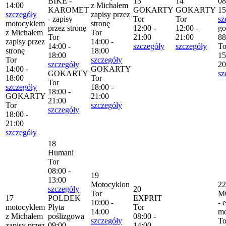
BIKE -
13
14
08
14:00
z Michałem
KAROMET
GOKARTY
GOKARTY
15
szczegóły
zapisy przez
- zapisy
Tor
Tor
sz
motocyklem
stronę
przez stronę
12:00 -
12:00 -
go
z Michałem
Tor
Tor
21:00
21:00
88
zapisy przez
14:00 -
14:00 -
szczegóły
szczegóły
To
stronę
18:00
18:00
15
Tor
szczegóły
szczegóły
20
14:00 -
GOKARTY
GOKARTY
sz
18:00
Tor
Tor
szczegóły
18:00 -
18:00 -
GOKARTY
21:00
21:00
Tor
szczegóły
szczegóły
18:00 -
21:00
szczegóły
18
Humani
Tor
08:00 -
19
13:00
Motocyklon
22
szczegóły
20
Tor
M
17
POLDEK
EXPRIT
10:00 -
- 
motocyklem
Płyta
Tor
14:00
mo
z Michałem
poślizgowa
08:00 -
szczegóły
To
zapisy przez
09:00 -
14:00