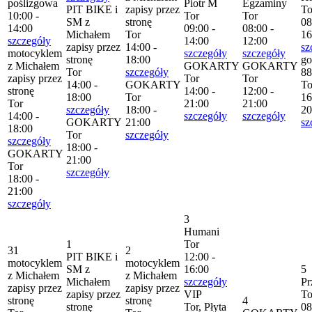
poślizgowa
Piotr M
Egzaminy
PIT BIKE i
zapisy przez
To
10:00 -
Tor
Tor
SM z
stronę
08
14:00
09:00 -
08:00 -
Michałem
Tor
16
szczegóły
14:00
12:00
zapisy przez
14:00 -
sz
motocyklem
szczegóły
szczegóły
stronę
18:00
go
z Michałem
GOKARTY
GOKARTY
Tor
szczegóły
88
zapisy przez
Tor
Tor
14:00 -
GOKARTY
To
stronę
14:00 -
12:00 -
18:00
Tor
16
Tor
21:00
21:00
szczegóły
18:00 -
20
14:00 -
szczegóły
szczegóły
GOKARTY
21:00
sz
18:00
Tor
szczegóły
szczegóły
18:00 -
GOKARTY
21:00
Tor
szczegóły
18:00 -
21:00
szczegóły
3
Humani
1
Tor
31
2
PIT BIKE i
12:00 -
motocyklem
motocyklem
SM z
16:00
5
z Michałem
z Michałem
Michałem
szczegóły
Pr
zapisy przez
zapisy przez
zapisy przez
VIP
To
stronę
stronę
4
stronę
Tor, Płyta
08