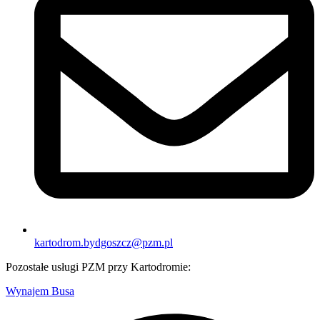
kartodrom.bydgoszcz@pzm.pl
Pozostałe usługi PZM przy Kartodromie:
Wynajem Busa