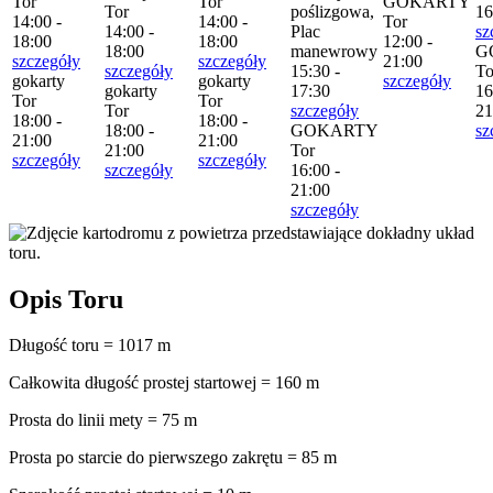
Tor
Tor
GOKARTY
Tor
poślizgowa,
16
14:00 -
14:00 -
Tor
14:00 -
Plac
sz
18:00
18:00
12:00 -
18:00
manewrowy
G
szczegóły
szczegóły
21:00
szczegóły
15:30 -
To
gokarty
gokarty
szczegóły
gokarty
17:30
16
Tor
Tor
Tor
szczegóły
21
18:00 -
18:00 -
18:00 -
GOKARTY
sz
21:00
21:00
21:00
Tor
szczegóły
szczegóły
szczegóły
16:00 -
21:00
szczegóły
Opis Toru
Długość toru = 1017 m
Całkowita długość prostej startowej = 160 m
Prosta do linii mety = 75 m
Prosta po starcie do pierwszego zakrętu = 85 m