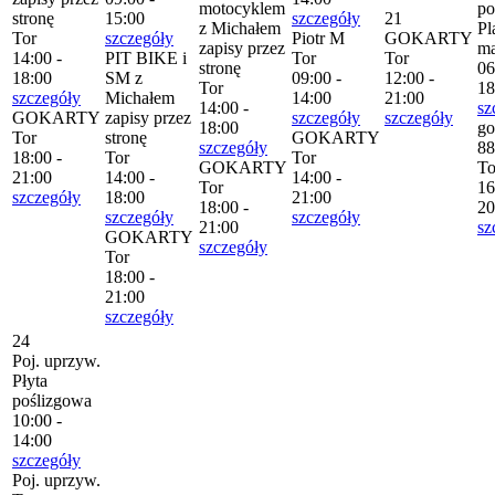
motocyklem
po
stronę
15:00
szczegóły
21
z Michałem
Pl
Tor
szczegóły
Piotr M
GOKARTY
zapisy przez
m
14:00 -
PIT BIKE i
Tor
Tor
stronę
06
18:00
SM z
09:00 -
12:00 -
Tor
18
szczegóły
Michałem
14:00
21:00
14:00 -
sz
GOKARTY
zapisy przez
szczegóły
szczegóły
18:00
go
Tor
stronę
GOKARTY
szczegóły
88
18:00 -
Tor
Tor
GOKARTY
To
21:00
14:00 -
14:00 -
Tor
16
szczegóły
18:00
21:00
18:00 -
20
szczegóły
szczegóły
21:00
sz
GOKARTY
szczegóły
Tor
18:00 -
21:00
szczegóły
24
Poj. uprzyw.
Płyta
poślizgowa
10:00 -
14:00
szczegóły
Poj. uprzyw.