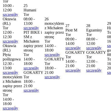
Tor
10:00 -
25
12:00
Humani
szczegóły
Tor
Oktawia
08:00 -
26
(RL)
13:00
motocyklem
29
27
28
Tor
szczegóły
z Michałem
H
Piotr M
Egzaminy
12:00 -
PIT BIKE i
zapisy przez
To
Tor
Tor
12:30
SM z
stronę
08
09:00 -
08:00 -
szczegóły
Michałem
Tor
16
14:00
12:00
Oktawia
zapisy przez
14:00 -
sz
szczegóły
szczegóły
(RL)
stronę
18:00
go
GOKARTY
GOKARTY
Płyta
Tor
szczegóły
88
Tor
Tor
poślizgowa
14:00 -
GOKARTY
To
14:00 -
12:00 -
12:30 -
18:00
Tor
16
21:00
21:00
13:00
szczegóły
18:00 -
20
szczegóły
szczegóły
szczegóły
GOKARTY
21:00
sz
motocyklem
Tor
szczegóły
z Michałem
18:00 -
zapisy przez
21:00
stronę
szczegóły
Tor
14:00 -
18:00
szczegóły