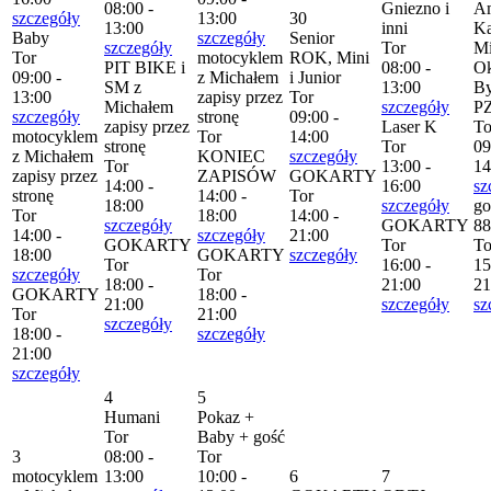
08:00 -
Gniezno i
Am
szczegóły
13:00
30
13:00
inni
Ka
Baby
szczegóły
Senior
szczegóły
Tor
Mi
Tor
motocyklem
ROK, Mini
PIT BIKE i
08:00 -
Ok
09:00 -
z Michałem
i Junior
SM z
13:00
By
13:00
zapisy przez
Tor
Michałem
szczegóły
P
szczegóły
stronę
09:00 -
zapisy przez
Laser K
To
motocyklem
Tor
14:00
stronę
Tor
09
z Michałem
KONIEC
szczegóły
Tor
13:00 -
14
zapisy przez
ZAPISÓW
GOKARTY
14:00 -
16:00
sz
stronę
14:00 -
Tor
18:00
szczegóły
go
Tor
18:00
14:00 -
szczegóły
GOKARTY
88
14:00 -
szczegóły
21:00
GOKARTY
Tor
To
18:00
GOKARTY
szczegóły
Tor
16:00 -
15
szczegóły
Tor
18:00 -
21:00
21
GOKARTY
18:00 -
21:00
szczegóły
sz
Tor
21:00
szczegóły
18:00 -
szczegóły
21:00
szczegóły
4
5
Humani
Pokaz +
Tor
Baby + gość
3
08:00 -
Tor
motocyklem
13:00
10:00 -
6
7