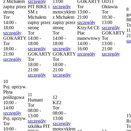
z Michałem
szczegóły
13:00
GOKARTY
ODTJ
zapisy przez
PIT BIKE i
szczegóły
Tor
Oktawia
8
stronę
SM z
motocyklem
13:00 -
Tor
go
Tor
Michałem
z Michałem
21:00
10:30 -
88
14:00 -
zapisy przez
zapisy przez
szczegóły
13:00
To
18:00
stronę
stronę
KrzyAd CE
szczegóły
11
szczegóły
Tor
Tor
Plac
GOKARTY
21
GOKARTY
14:00 -
14:00 -
manewrowy
Tor
sz
Tor
18:00
18:00
14:00 -
13:00 -
18:00 -
szczegóły
szczegóły
16:00
21:00
21:00
GOKARTY
GOKARTY
szczegóły
szczegóły
szczegóły
Tor
Tor
18:00 -
18:00 -
21:00
21:00
szczegóły
szczegóły
10
Poj. uprzyw.
Płyta
11
poślizgowa
12
Humani
10:00 -
KZ2
Tor
14:00
Tor
08:00 -
szczegóły
08:00 -
13:00
15
Poj. uprzyw.
13:00
szczegóły
R
Tor
szczegóły
szkółka PIT
To
10:00 -
motocyklem