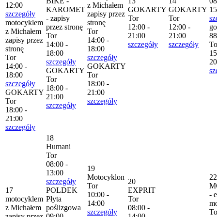
BIKE -
13
14
08
12:00
z Michałem
KAROMET
GOKARTY
GOKARTY
15
szczegóły
zapisy przez
- zapisy
Tor
Tor
sz
motocyklem
stronę
przez stronę
12:00 -
12:00 -
go
z Michałem
Tor
Tor
21:00
21:00
88
zapisy przez
14:00 -
14:00 -
szczegóły
szczegóły
To
stronę
18:00
18:00
15
Tor
szczegóły
szczegóły
20
14:00 -
GOKARTY
GOKARTY
sz
18:00
Tor
Tor
szczegóły
18:00 -
18:00 -
GOKARTY
21:00
21:00
Tor
szczegóły
szczegóły
18:00 -
21:00
szczegóły
18
Humani
Tor
08:00 -
19
13:00
Motocyklon
22
szczegóły
20
Tor
M
17
POLDEK
EXPRIT
10:00 -
- 
motocyklem
Płyta
Tor
14:00
mo
z Michałem
poślizgowa
08:00 -
szczegóły
To
zapisy przez
09:00 -
14:00