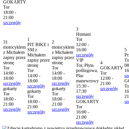
GOKARTY
Tor
18:00 -
21:00
szczegóły
3
Humani
1
Tor
31
2
PIT BIKE i
12:00 -
motocyklem
motocyklem
SM z
16:00
5
z Michałem
z Michałem
Michałem
szczegóły
Pr
zapisy przez
zapisy przez
zapisy przez
VIP
To
stronę
stronę
4
stronę
Tor, Płyta
08
Tor
Tor
GOKARTY
Tor
poślizgowa,
16
14:00 -
14:00 -
Tor
14:00 -
Plac
sz
18:00
18:00
12:00 -
18:00
manewrowy
G
szczegóły
szczegóły
21:00
szczegóły
15:30 -
To
gokarty
gokarty
szczegóły
gokarty
17:30
16
Tor
Tor
Tor
szczegóły
21
18:00 -
18:00 -
18:00 -
GOKARTY
sz
21:00
21:00
21:00
Tor
szczegóły
szczegóły
szczegóły
16:00 -
21:00
szczegóły