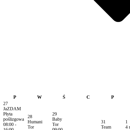
P
W
Ś
C
P
27
JaZDAM
Płyta
29
28
poślizgowa
Baby
Humani
31
1
08:00 -
Tor
Tor
Team
4 
16:00
09:00 -