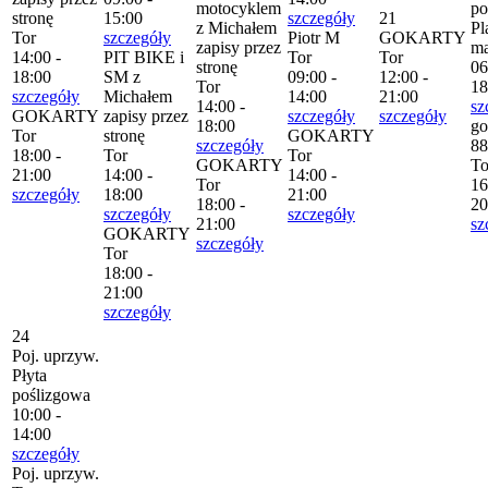
motocyklem
po
stronę
15:00
szczegóły
21
z Michałem
Pl
Tor
szczegóły
Piotr M
GOKARTY
zapisy przez
m
14:00 -
PIT BIKE i
Tor
Tor
stronę
06
18:00
SM z
09:00 -
12:00 -
Tor
18
szczegóły
Michałem
14:00
21:00
14:00 -
sz
GOKARTY
zapisy przez
szczegóły
szczegóły
18:00
go
Tor
stronę
GOKARTY
szczegóły
88
18:00 -
Tor
Tor
GOKARTY
To
21:00
14:00 -
14:00 -
Tor
16
szczegóły
18:00
21:00
18:00 -
20
szczegóły
szczegóły
21:00
sz
GOKARTY
szczegóły
Tor
18:00 -
21:00
szczegóły
24
Poj. uprzyw.
Płyta
poślizgowa
10:00 -
14:00
szczegóły
Poj. uprzyw.