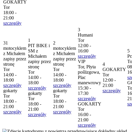
GOKARTY
Tor
18:00 -
21:00
szczegóły
3
Humani
1
Tor
31
2
PIT BIKE i
12:00 -
motocyklem
motocyklem
SM z
16:00
5
z Michałem
z Michałem
Michałem
szczegóły
Pr
zapisy przez
zapisy przez
zapisy przez
VIP
To
stronę
stronę
4
stronę
Tor, Płyta
08
Tor
Tor
GOKARTY
Tor
poślizgowa,
16
14:00 -
14:00 -
Tor
14:00 -
Plac
sz
18:00
18:00
12:00 -
18:00
manewrowy
G
szczegóły
szczegóły
21:00
szczegóły
15:30 -
To
gokarty
gokarty
szczegóły
gokarty
17:30
16
Tor
Tor
Tor
szczegóły
21
18:00 -
18:00 -
18:00 -
GOKARTY
sz
21:00
21:00
21:00
Tor
szczegóły
szczegóły
szczegóły
16:00 -
21:00
szczegóły