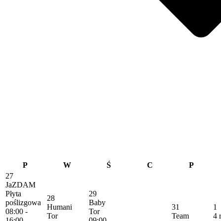
P
W
Ś
C
P
27
JaZDAM
Płyta
29
28
poślizgowa
Baby
Humani
31
1
08:00 -
Tor
Tor
Team
4 
16:00
09:00 -