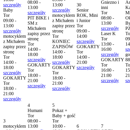
08:00 -
Gniezno i
Am
szczegóły
13:00
30
13:00
inni
Ka
Baby
szczegóły
Senior
szczegóły
Tor
Mi
Tor
motocyklem
ROK, Mini
PIT BIKE i
08:00 -
Ok
09:00 -
z Michałem
i Junior
SM z
13:00
By
13:00
zapisy przez
Tor
Michałem
szczegóły
P
szczegóły
stronę
09:00 -
zapisy przez
Laser K
To
motocyklem
Tor
14:00
stronę
Tor
09
z Michałem
KONIEC
szczegóły
Tor
13:00 -
14
zapisy przez
ZAPISÓW
GOKARTY
14:00 -
16:00
sz
stronę
14:00 -
Tor
18:00
szczegóły
go
Tor
18:00
14:00 -
szczegóły
GOKARTY
88
14:00 -
szczegóły
21:00
GOKARTY
Tor
To
18:00
GOKARTY
szczegóły
Tor
16:00 -
15
szczegóły
Tor
18:00 -
21:00
21
GOKARTY
18:00 -
21:00
szczegóły
sz
Tor
21:00
szczegóły
18:00 -
szczegóły
21:00
szczegóły
4
5
Humani
Pokaz +
Tor
Baby + gość
3
08:00 -
Tor
motocyklem
13:00
10:00 -
6
7