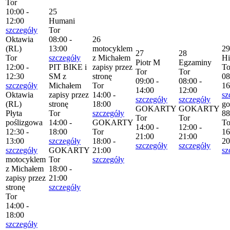
Tor
10:00 -
25
12:00
Humani
szczegóły
Tor
Oktawia
08:00 -
26
(RL)
13:00
motocyklem
29
27
28
Tor
szczegóły
z Michałem
H
Piotr M
Egzaminy
12:00 -
PIT BIKE i
zapisy przez
To
Tor
Tor
12:30
SM z
stronę
08
09:00 -
08:00 -
szczegóły
Michałem
Tor
16
14:00
12:00
Oktawia
zapisy przez
14:00 -
sz
szczegóły
szczegóły
(RL)
stronę
18:00
go
GOKARTY
GOKARTY
Płyta
Tor
szczegóły
88
Tor
Tor
poślizgowa
14:00 -
GOKARTY
To
14:00 -
12:00 -
12:30 -
18:00
Tor
16
21:00
21:00
13:00
szczegóły
18:00 -
20
szczegóły
szczegóły
szczegóły
GOKARTY
21:00
sz
motocyklem
Tor
szczegóły
z Michałem
18:00 -
zapisy przez
21:00
stronę
szczegóły
Tor
14:00 -
18:00
szczegóły