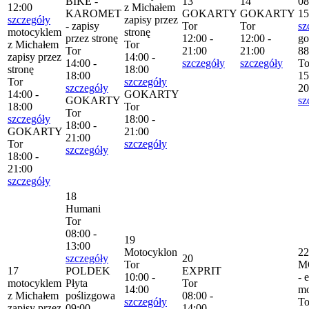
BIKE -
13
14
08
12:00
z Michałem
KAROMET
GOKARTY
GOKARTY
15
szczegóły
zapisy przez
- zapisy
Tor
Tor
sz
motocyklem
stronę
przez stronę
12:00 -
12:00 -
go
z Michałem
Tor
Tor
21:00
21:00
88
zapisy przez
14:00 -
14:00 -
szczegóły
szczegóły
To
stronę
18:00
18:00
15
Tor
szczegóły
szczegóły
20
14:00 -
GOKARTY
GOKARTY
sz
18:00
Tor
Tor
szczegóły
18:00 -
18:00 -
GOKARTY
21:00
21:00
Tor
szczegóły
szczegóły
18:00 -
21:00
szczegóły
18
Humani
Tor
08:00 -
19
13:00
Motocyklon
22
szczegóły
20
Tor
M
17
POLDEK
EXPRIT
10:00 -
- 
motocyklem
Płyta
Tor
14:00
mo
z Michałem
poślizgowa
08:00 -
szczegóły
To
zapisy przez
09:00 -
14:00