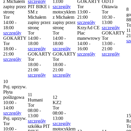
z Michałem
szczegóły
13:00
GOKARTY
ODTJ
zapisy przez
PIT BIKE i
szczegóły
Tor
Oktawia
8
stronę
SM z
motocyklem
13:00 -
Tor
go
Tor
Michałem
z Michałem
21:00
10:30 -
88
14:00 -
zapisy przez
zapisy przez
szczegóły
13:00
To
18:00
stronę
stronę
KrzyAd CE
szczegóły
11
szczegóły
Tor
Tor
Plac
GOKARTY
21
GOKARTY
14:00 -
14:00 -
manewrowy
Tor
sz
Tor
18:00
18:00
14:00 -
13:00 -
18:00 -
szczegóły
szczegóły
16:00
21:00
21:00
GOKARTY
GOKARTY
szczegóły
szczegóły
szczegóły
Tor
Tor
18:00 -
18:00 -
21:00
21:00
szczegóły
szczegóły
10
Poj. uprzyw.
Płyta
11
poślizgowa
12
Humani
10:00 -
KZ2
Tor
14:00
Tor
08:00 -
szczegóły
08:00 -
13:00
15
Poj. uprzyw.
13:00
szczegóły
R
Tor
szczegóły
szkółka PIT
To
10:00 -
motocyklem